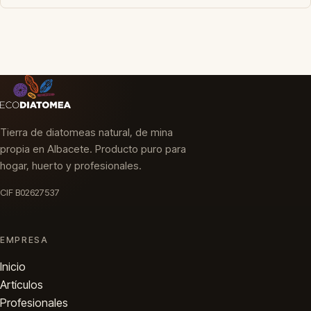
30,95 €.
28,95 €.
Tierra de diatomeas natural, de mina
propia en Albacete. Producto puro para
hogar, huerto y profesionales.
CIF B02627537
EMPRESA
Inicio
Artículos
Profesionales