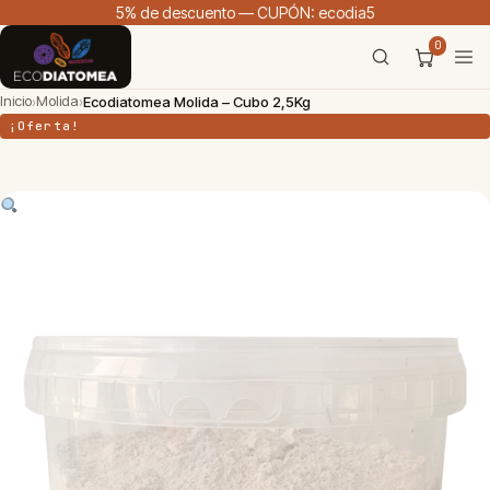
5% de descuento — CUPÓN: ecodia5
0
Inicio
Molida
›
›
Ecodiatomea Molida – Cubo 2,5Kg
¡Oferta!