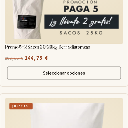
pro
Promo 5+2 Sacos 20/25kg Tierra diatomeas
El
El
144,75
€
202,65
€
precio
precio
Est
original
actual
Seleccionar opciones
pro
era:
es:
tie
202,65 €.
144,75 €.
múl
var
¡Oferta!
Las
opc
se