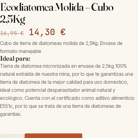
Ecodiatomea Molida – Cubo
2,5Kg
El
El
14,30
€
16,95
€
Cubo de tierra de diatomeas molida de 2,5Kg. Envase de
precio
precio
formato manejable
original
actual
Ideal para:
Tierra de diatomea micronizada en envase de 2,5kg 100%
era:
es:
natural extraída de nuestra mina, por lo que te garantizas una
tierra de diatomea de la mejor calidad para uso doméstico,
16,95 €.
14,30 €.
ideal como potencial desparasitador animal natural y
ecológico. Cuenta con el certificado como aditivo alimenticio
E551c, por lo que se trata de una tierra de diatomeas de
garantías.
Ecodiatomea