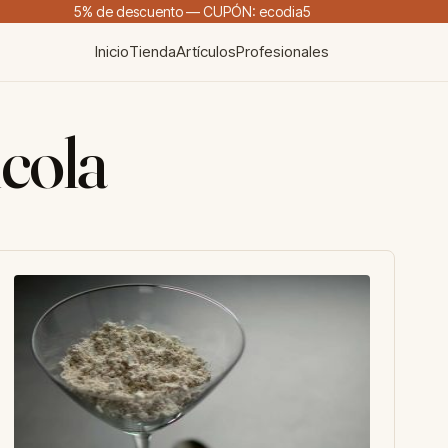
5% de descuento — CUPÓN: ecodia5
Inicio
Tienda
Artículos
Profesionales
icola