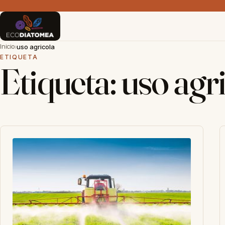
Inicio
›
uso agricola
ETIQUETA
Etiqueta:
uso agr