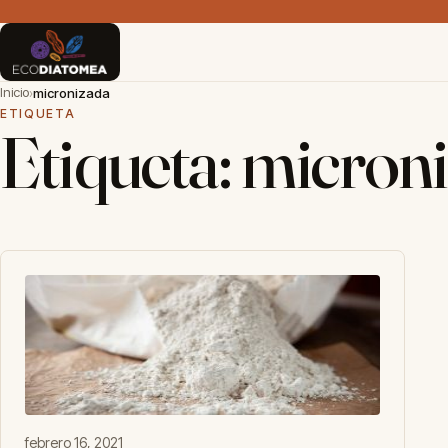
Inicio
›
micronizada
ETIQUETA
Etiqueta:
micron
febrero 16, 2021