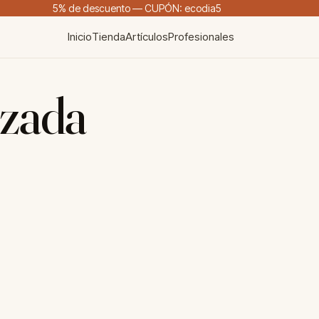
5% de descuento — CUPÓN: ecodia5
Inicio
Tienda
Artículos
Profesionales
izada