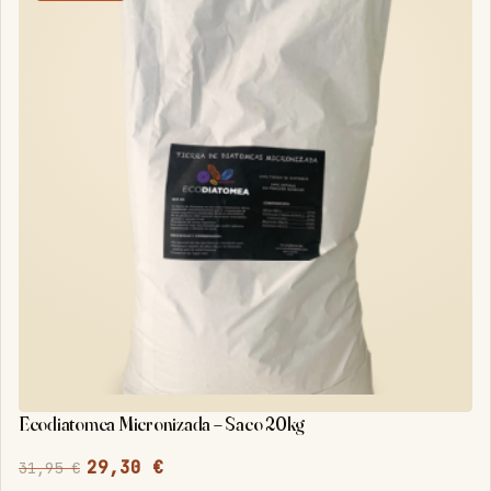
Ecodiatomea Micronizada – Saco 20kg
El
El
29,30
€
31,95
€