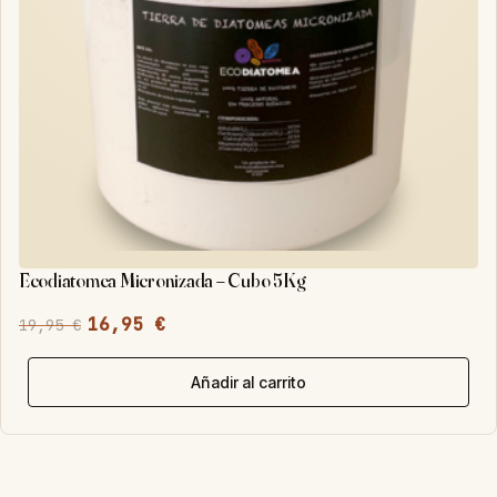
Ecodiatomea Micronizada – Cubo 5Kg
El
El
16,95
€
19,95
€
precio
precio
original
actual
Añadir al carrito
era:
es:
19,95 €.
16,95 €.