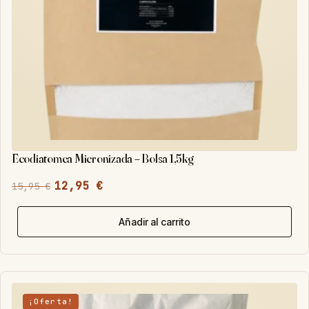
Ecodiatomea Micronizada – Bolsa 1,5kg
El
El
12,95
€
15,95
€
precio
precio
original
actual
Añadir al carrito
era:
es:
15,95 €.
12,95 €.
¡Oferta!