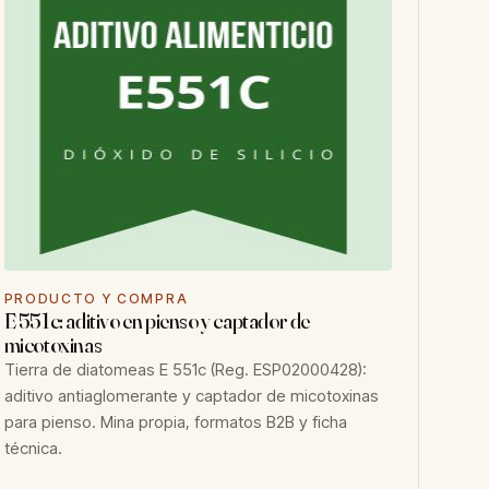
PRODUCTO Y COMPRA
E 551c: aditivo en pienso y captador de
micotoxinas
Tierra de diatomeas E 551c (Reg. ESP02000428):
aditivo antiaglomerante y captador de micotoxinas
para pienso. Mina propia, formatos B2B y ficha
técnica.