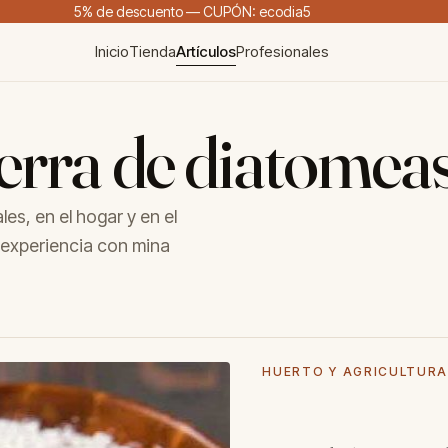
5% de descuento — CUPÓN: ecodia5
Inicio
Tienda
Artículos
Profesionales
ierra de diatomea
es, en el hogar y en el
 experiencia con mina
HUERTO Y AGRICULTUR