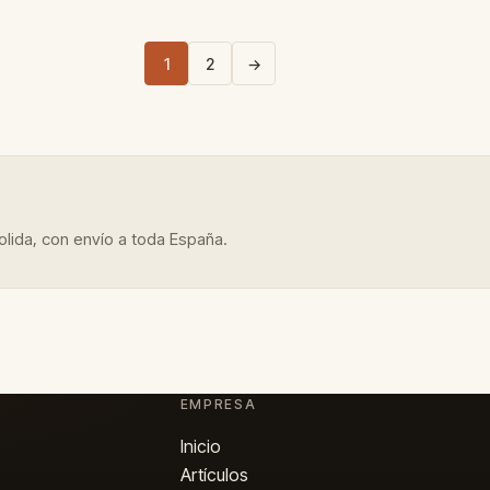
1
2
→
lida, con envío a toda España.
EMPRESA
Inicio
Artículos